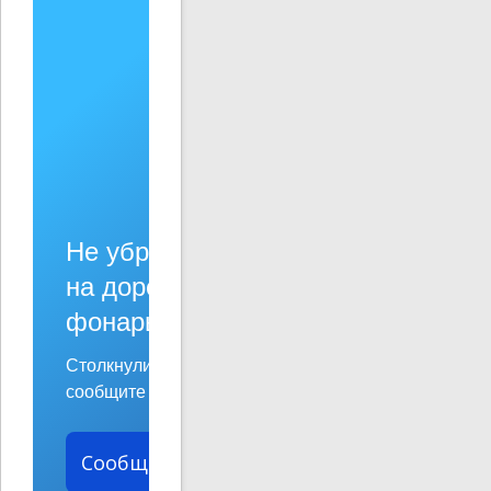
Не убран мусор, яма
на дороге, не горит
фонарь?
Столкнулись с проблемой —
сообщите о ней!
Сообщить о проблеме