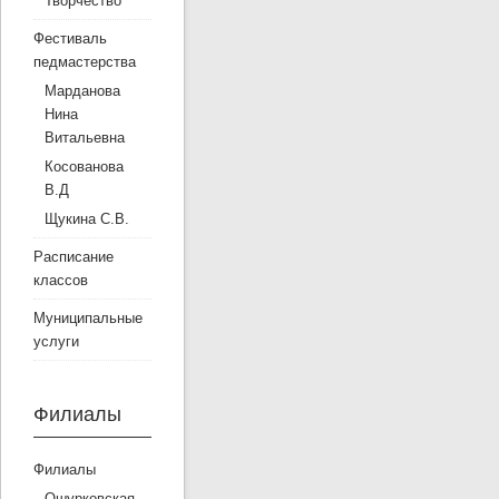
Творчество
Фестиваль
педмастерства
Марданова
Нина
Витальевна
Косованова
В.Д
Щукина С.В.
Расписание
классов
Муниципальные
услуги
Филиалы
Филиалы
Ошурковская