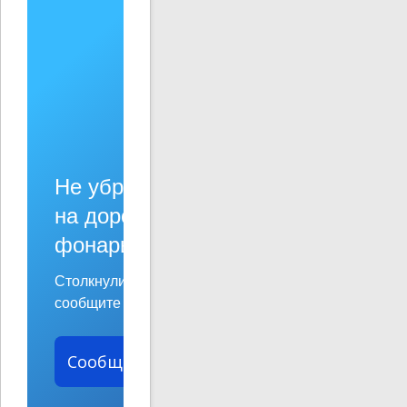
Не убран мусор, яма
на дороге, не горит
фонарь?
Столкнулись с проблемой —
сообщите о ней!
Сообщить о проблеме