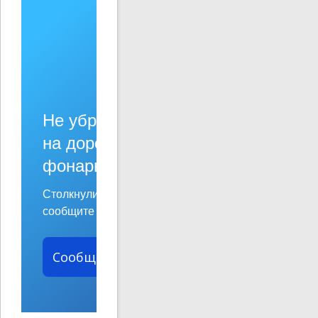
Не убран мусор, яма
на дороге, не горит
фонарь?
Столкнулись с проблемой —
сообщите о ней!
Сообщить о проблеме