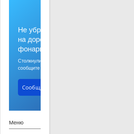
Не убран мусор, яма
на дороге, не горит
фонарь?
Столкнулись с проблемой —
сообщите о ней!
Сообщить о проблеме
Меню