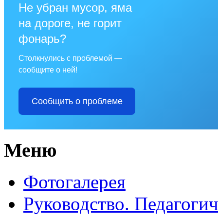
Не убран мусор, яма
на дороге, не горит
фонарь?
Столкнулись с проблемой —
сообщите о ней!
Сообщить о проблеме
Меню
Фотогалерея
Руководство. Педагогич